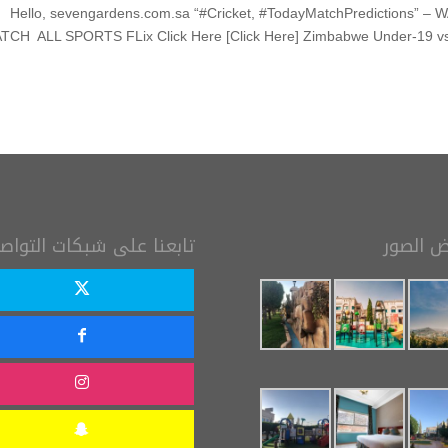
Hello, sevengardens.com.sa “#Cricket, #TodayMatchPredictions”
TCH ALL SPORTS FLix Click Here [Click Here] Zimbabwe Under-19 vs
ابعنا على شبكات التواصل
معرض ا