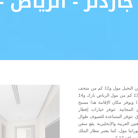
ردنز - الرياض -
يقع فندق سفن جاردنز في الرياض، وعلى بُعد 11 كم من النخيل مول و12 كم من متحف
صقر الجزيرة للطيران، كما يقع مكان الإقامة على بُعد 13 كم من مول الرياض بارك و14
م من الدرعية، هذا ويوفر مكان الإقامة هذا مسبح
المجانية. تتوفر خيارات إفطار
دق. تتوفر المساعدة للضيوف طوال
ن العربية والإنجليزية. يقع سفن
كبير وبانوراما مول، كما يعتبر مطار الملك
ة 17 كم.