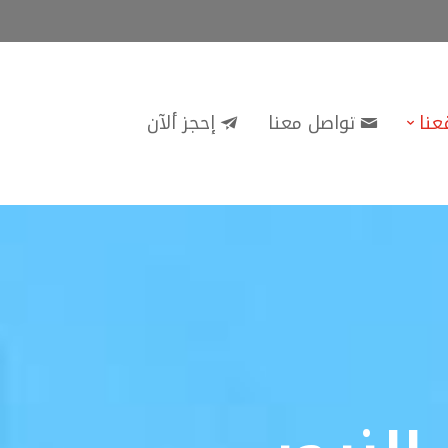
عنا
تواصل معنا
إحجز ألآن