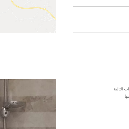
 التالية
ها