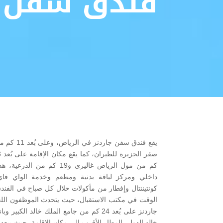
فندق سفن جا
كم من مول الرياض غاليري و19 ك
داخلي ومركز لياقة بدنية ومطعم وخدمة الواي فاي 
كونتيننتال وإفطار من مأكولات حلال كل صباح في الفن
الوقت في مكتب الاستقبال، حيث يتحدث الموظفون اللغتي
جاردنز على بُعد 24 كم من جامع الملك خالد ال
خالد الدولي المطار الأقرب إلى مكان الإقامة، حيث يبعد مساف