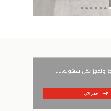
ز واحجز بكل سهولة.....

إحجز الآن