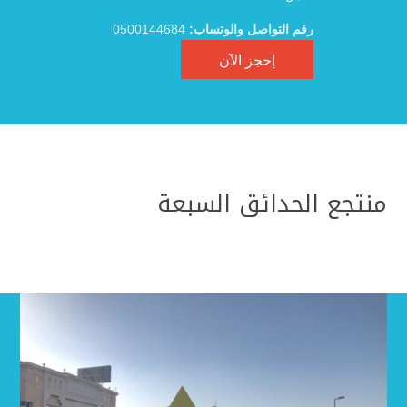
رقم التواصل والوتساب:
0500144684
إحجز الآن
منتجع الحدائق السبعة