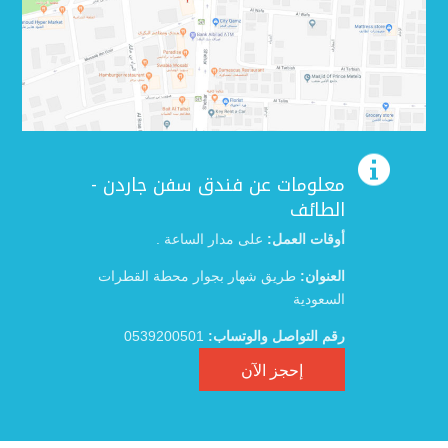

معلومات عن فندق سفن جاردن -
الطائف
أوقات العمل:
على مدار الساعة .
العنوان:
طريق شهار بجوار محطة القطرات
السعودية
رقم التواصل والوتساب:
0539200501
إحجز الآن