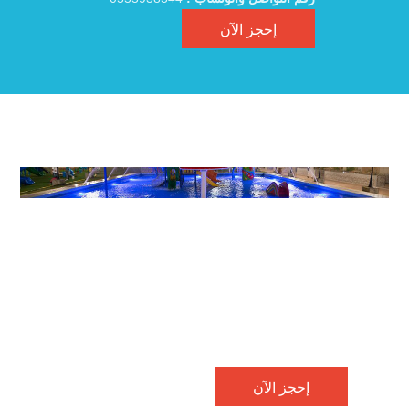
إحجز الآن

معلومات عن أجنحة سفن جاردن الهدا
أوقات العمل:
على مدار الساعة .
العنوان:
طريق الهدا الدائري بجوار قصر الامير سلطان رحمة
الله
رقم التواصل والوتساب :
0555938544
إحجز الآن